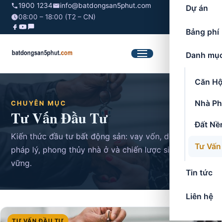
1900 1234
info@batdongsan5phut.com
Dự án
08:00 – 18:00 (T2 – CN)
Bảng phí
Danh mụ
Mở
menu
Căn H
Nhà Ph
CHUYÊN MỤC
Tư Vấn Đầu Tư
Đất Nề
Kiến thức đầu tư bất động sản: vay vốn, dòng tiền,
Tư Vấn
pháp lý, phong thủy nhà ở và chiến lược sinh lời bền
vững.
Tin tức
Liên hệ
TƯ VẤN ĐẦU TƯ